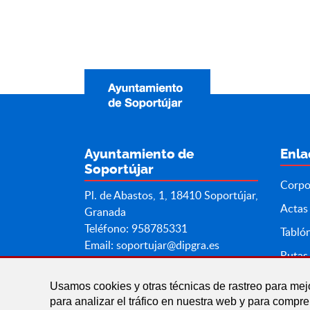
Ayuntamiento de
Enla
Soportújar
Corpo
Pl. de Abastos, 1, 18410 Soportújar,
Actas
Granada
Teléfono: 958785331
Tabló
Email:
soportujar@dipgra.es
Rutas 
Usamos cookies y otras técnicas de rastreo para mej
para analizar el tráfico en nuestra web y para compr