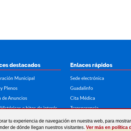
ces destacados
Enlaces rápidos
ración Municipal
Sede electrónica
 y Plenos
Guadalinfo
n de Anuncios
Cita Médica
Históricas e hitos de interés
Transparencia
orar tu experiencia de navegación en nuestra web, para mostr
ender de dónde llegan nuestros visitantes.
Ver más en política 