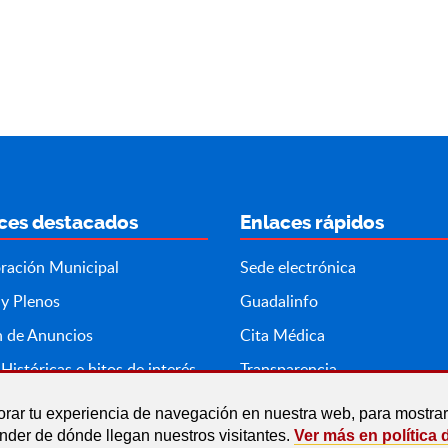
ces destacados
Enlaces rápidos
ración Municipal
Sede electrónica
 y Plenos
Guadalinfo
n de Anuncios
Cita Médica
Históricas e hitos de interés
Transparencia
orar tu experiencia de navegación en nuestra web, para mostr
ender de dónde llegan nuestros visitantes.
Ver más en política 