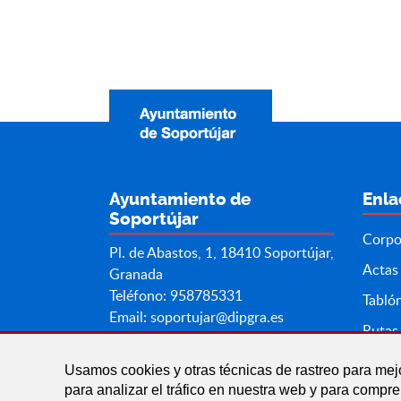
Ayuntamiento de
Enla
Soportújar
Corpo
Pl. de Abastos, 1, 18410 Soportújar,
Actas
Granada
Teléfono: 958785331
Tabló
Email:
soportujar@dipgra.es
Rutas 
Usamos cookies y otras técnicas de rastreo para mej
para analizar el tráfico en nuestra web y para compr